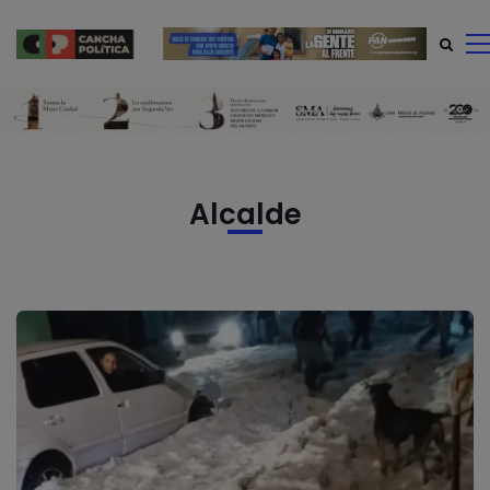
modal-check
Alcalde