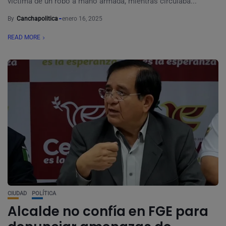
víctima de un robo a mano armada, mientras circulaba...
By
Canchapolitica
enero 16, 2025
READ MORE
CIUDAD
POLÍTICA
Alcalde no confía en FGE para