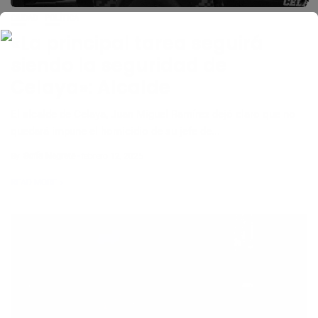
CIUDAD
POLÍTICA
«La principal tarea seguirá
siendo la seguridad de
Celaya»: Alcalde
El alcalde de Celaya, Juan Miguel Ramírez dejó claro que no
quedará impune el homicidio de su jefe de...
By
Sofía Negrete
febrero 12, 2025
READ MORE