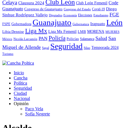
Club León
Celaya
Code
Clausura 2024
Club León Femenil
Guanajuato
Diego
Congreso de Guanajuato
Covid-19
Congreso del Estado
FGE
Sinhue Rodríguez Vallejo
Elecciones
Diputados
Economía
Estudiantes
Guanajuato
León
Irapuato
Gobernadora
FSPE
Gubernatura
Liga Mx
MORENA
Liga Mx Femenil
LMB
Libia Dennise
MUJERES
Policía
Salud
San
PAN
Policías
México
Nicolás Larcamón
Salamanca
Seguridad
Miguel de Allende
Temporada 2024
Sapal
Silao
Turismo
Inicio
Cancha
Política
Seguridad
Ciudad
Nacional
Opinión
Paco Vela
Sofía Negrete
Alcalde