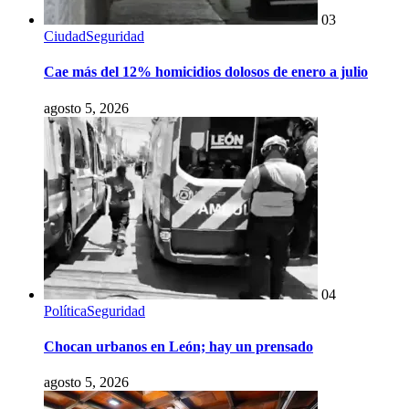
03
Ciudad
Seguridad
Cae más del 12% homicidios dolosos de enero a julio
agosto 5, 2026
04
Política
Seguridad
Chocan urbanos en León; hay un prensado
agosto 5, 2026