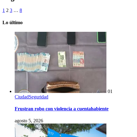
1
2
3
…
8
Lo último
01
Ciudad
Seguridad
Frustran robo con violencia a cuentahabiente
agosto 5, 2026