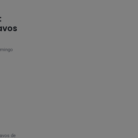
:
ravos
Domingo
ravos de