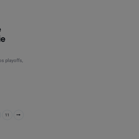
e
ie
s playoffs,
11