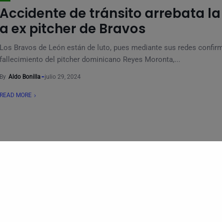
Accidente de tránsito arrebata la
a ex pitcher de Bravos
Los Bravos de León están de luto, pues mediante sus redes confir
fallecimiento del pitcher dominicano Reyes Moronta,...
By
Aldo Bonilla
julio 29, 2024
READ MORE
CANCHA
Bravos empata la serie contra
Guerreros en extra innings
Gracias a un batazo de Marco Chicuate, la novena de Bravos de Le
dramática venció en extra...