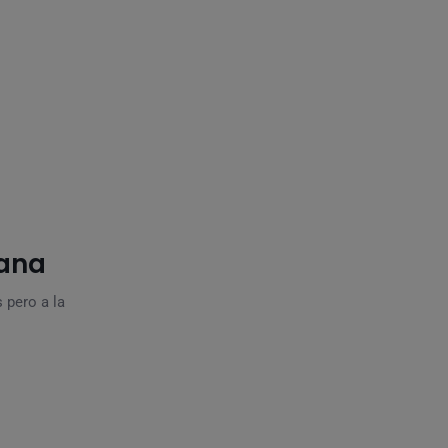
tana
 pero a la