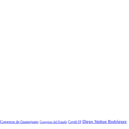
Diego Sinhue Rodríguez
Congreso de Guanajuato
Covid-19
Congreso del Estado