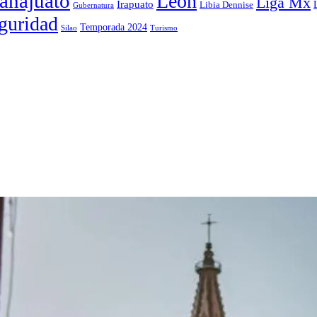
anajuato
León
Liga Mx
Irapuato
Libia Dennise
Gubernatura
guridad
Temporada 2024
Silao
Turismo