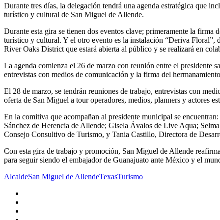
Durante tres días, la delegación tendrá una agenda estratégica que inc
turístico y cultural de San Miguel de Allende.
Durante esta gira se tienen dos eventos clave; primeramente la firma 
turístico y cultural. Y el otro evento es la instalación “Deriva Flor
River Oaks District que estará abierta al público y se realizará en col
La agenda comienza el 26 de marzo con reunión entre el presidente sa
entrevistas con medios de comunicación y la firma del hermanamien
El 28 de marzo, se tendrán reuniones de trabajo, entrevistas con medio
oferta de San Miguel a tour operadores, medios, planners y actores es
En la comitiva que acompañan al presidente municipal se encuentran
Sánchez de Herencia de Allende; Gisela Ávalos de Live Aqua; Selma 
Consejo Consultivo de Turismo, y Tania Castillo, Directora de Desa
Con esta gira de trabajo y promoción, San Miguel de Allende reafirma s
para seguir siendo el embajador de Guanajuato ante México y el mun
Alcalde
San Miguel de Allende
Texas
Turismo