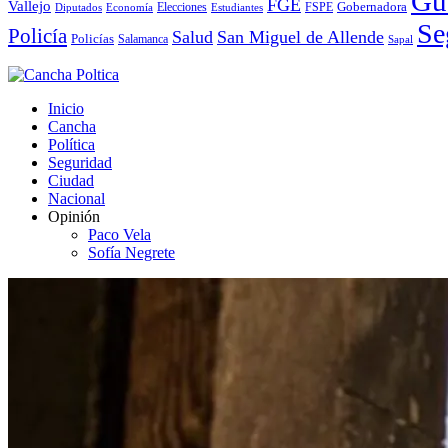
Gu
FGE
Vallejo
Elecciones
Gobernadora
Diputados
Economía
Estudiantes
FSPE
Se
Policía
Salud
San Miguel de Allende
Policías
Salamanca
Sapal
Inicio
Cancha
Política
Seguridad
Ciudad
Nacional
Opinión
Paco Vela
Sofía Negrete