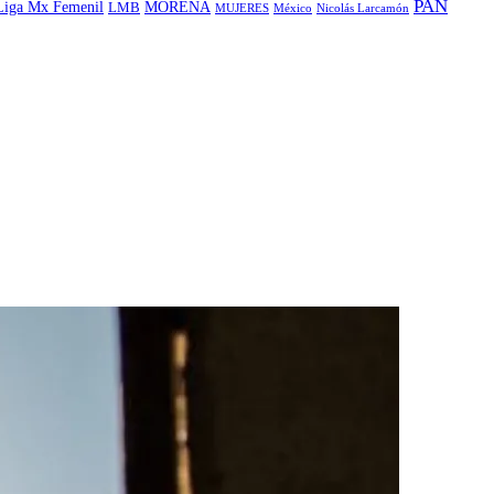
PAN
MORENA
Liga Mx Femenil
LMB
MUJERES
México
Nicolás Larcamón