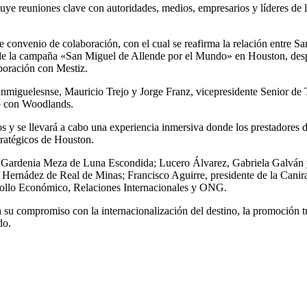
luye reuniones clave con autoridades, medios, empresarios y líderes de l
de convenio de colaboración, con el cual se reafirma la relación entre
al”, de la campaña «San Miguel de Allende por el Mundo» en Houston, de
aboración con Mestiz.
nmiguelesnse, Mauricio Trejo y Jorge Franz, vicepresidente Senior de T
to con Woodlands.
s y se llevará a cabo una experiencia inmersiva donde los prestadores de
tratégicos de Houston.
: Gardenia Meza de Luna Escondida; Lucero Álvarez, Gabriela Galván 
Hernádez de Real de Minas; Francisco Aguirre, presidente de la Canira
rrollo Económico, Relaciones Internacionales y ONG.
u compromiso con la internacionalización del destino, la promoción turís
do.