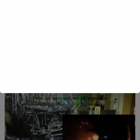
Recibir un correo electrónico con los siguientes comentarios a esta
entrada.
Recibir un correo electrónico con cada nueva entrada.
YOU MIGHT ALSO LIKE
Esto se cerrará en
15
segundos