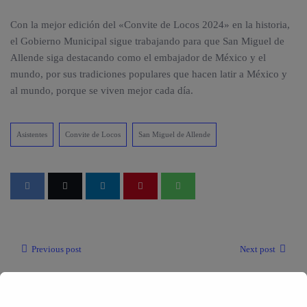
Con la mejor edición del «Convite de Locos 2024» en la historia,
el Gobierno Municipal sigue trabajando para que San Miguel de
Allende siga destacando como el embajador de México y el
mundo, por sus tradiciones populares que hacen latir a México y
al mundo, porque se viven mejor cada día.
Asistentes
Convite de Locos
San Miguel de Allende
Previous post
Next post