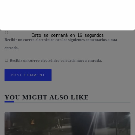
Guarda mi nombre, correo electrónico y web en este navegador para la
próxima vez que comente.
Esto se cerrará en
16
segundos
Recibir un correo electrónico con los siguientes comentarios a esta
entrada.
Recibir un correo electrónico con cada nueva entrada.
YOU MIGHT ALSO LIKE