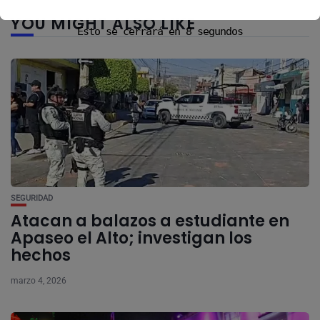
YOU MIGHT ALSO LIKE
Esto se cerrará en
8
segundos
SEGURIDAD
Atacan a balazos a estudiante en
Apaseo el Alto; investigan los
hechos
marzo 4, 2026