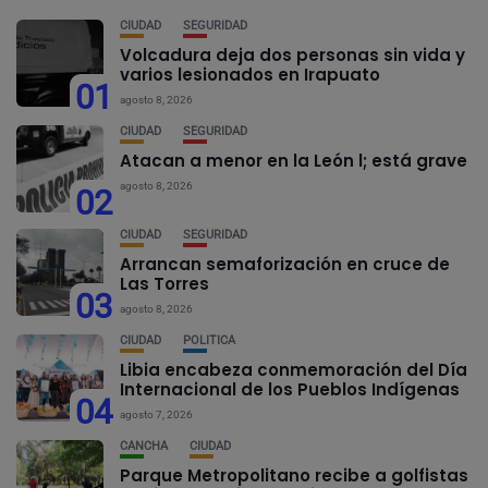
CIUDAD
SEGURIDAD
Volcadura deja dos personas sin vida y
varios lesionados en Irapuato
01
agosto 8, 2026
CIUDAD
SEGURIDAD
Atacan a menor en la León l; está grave
agosto 8, 2026
02
CIUDAD
SEGURIDAD
Arrancan semaforización en cruce de
Las Torres
03
agosto 8, 2026
CIUDAD
POLÍTICA
Libia encabeza conmemoración del Día
Internacional de los Pueblos Indígenas
04
agosto 7, 2026
CANCHA
CIUDAD
Parque Metropolitano recibe a golfistas