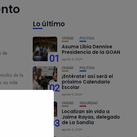
ento
Lo último
CIUDAD
POLÍTICA
Asume Libia Dennise
Presidencia de la GOAN
s de
01
agosto 6, 2026
CIUDAD
POLÍTICA
icilio de la
¡Entérate! así será el
próximo Calendario
 su vida.
✕
02
Escolar
agosto 6, 2026
CIUDAD
SEGURIDAD
, el
Localizan sin vida a
Jaime Rayas, delegado
03
de La Sandía
agosto 6, 2026