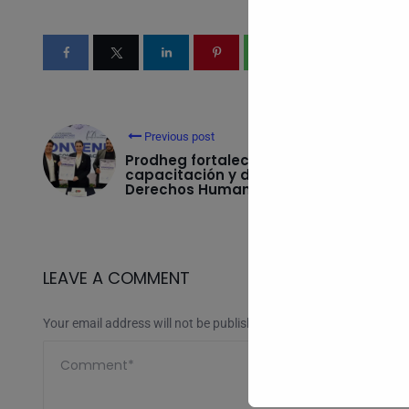
Previous post
Prodheg fortalece
capacitación y difusión de
Derechos Humanos
LEAVE A COMMENT
Your email address will not be published.