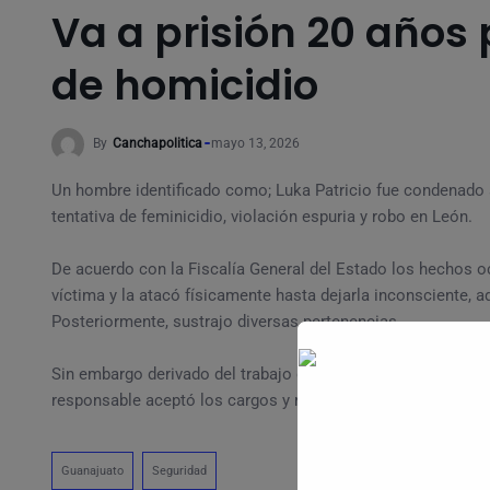
Va a prisión 20 años 
de homicidio
By
Canchapolitica
mayo 13, 2026
Un hombre identificado como; Luka Patricio fue condenado a 
tentativa de feminicidio, violación espuria y robo en León.
De acuerdo con la Fiscalía General del Estado los hechos oc
víctima y la atacó físicamente hasta dejarla inconsciente, 
Posteriormente, sustrajo diversas pertenencias.
Sin embargo derivado del trabajo de investigación y a los e
responsable aceptó los cargos y recibió sentencia condenat
Guanajuato
Seguridad