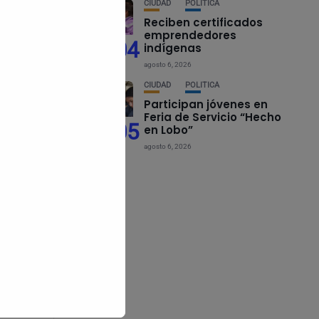
CIUDAD
POLÍTICA
Reciben certificados
emprendedores
04
indígenas
agosto 6, 2026
CIUDAD
POLÍTICA
Participan jóvenes en
Feria de Servicio “Hecho
05
en Lobo”
agosto 6, 2026