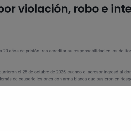
por violación, robo e int
20 años de prisión tras acreditar su responsabilidad en los delito
urrieron el 25 de octubre de 2025, cuando el agresor ingresó al dom
además de causarle lesiones con arma blanca que pusieron en riesgo
lementos de prueba presentados por la agente del Ministerio Público
oria, así como el pago de multa y reparación del daño.