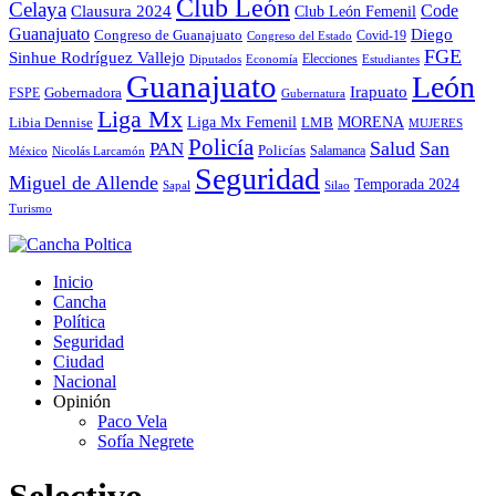
Club León
Celaya
Code
Clausura 2024
Club León Femenil
Guanajuato
Diego
Congreso de Guanajuato
Covid-19
Congreso del Estado
FGE
Sinhue Rodríguez Vallejo
Elecciones
Diputados
Economía
Estudiantes
Guanajuato
León
Irapuato
Gobernadora
FSPE
Gubernatura
Liga Mx
MORENA
Liga Mx Femenil
LMB
Libia Dennise
MUJERES
Policía
Salud
San
PAN
Policías
México
Nicolás Larcamón
Salamanca
Seguridad
Miguel de Allende
Temporada 2024
Sapal
Silao
Turismo
Inicio
Cancha
Política
Seguridad
Ciudad
Nacional
Opinión
Paco Vela
Sofía Negrete
Selectivo