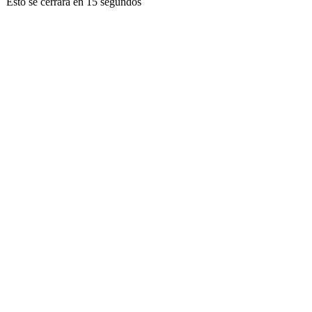
Esto se cerrará en
13
segundos