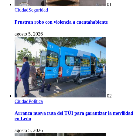
01
Ciudad
Seguridad
Frustran robo con violencia a cuentahabiente
agosto 5, 2026
02
Ciudad
Política
Arranca nueva ruta del TÜI para garantizar la movilidad
en León
agosto 5, 2026