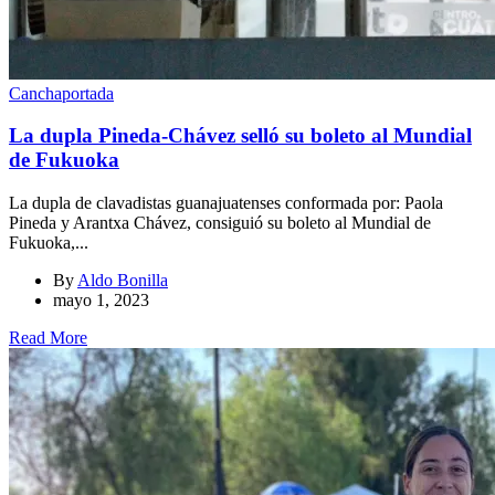
Cancha
portada
La dupla Pineda-Chávez selló su boleto al Mundial
de Fukuoka
La dupla de clavadistas guanajuatenses conformada por: Paola
Pineda y Arantxa Chávez, consiguió su boleto al Mundial de
Fukuoka,...
By
Aldo Bonilla
mayo 1, 2023
Read More