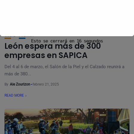
CIUDAD
POLÍTICA
Esto se cerrará en
15
segundos
León espera más de 300
empresas en SAPICA
Del 4 al 6 de marzo, el Salón de la Piel y el Calzado reunirá a
más de 380...
By
Ale Zourizon
febrero 21, 2025
READ MORE