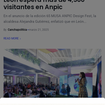
visitantes en Anpic
En el anuncio de la edición 65 MUSA ANPIC Design Fest, la
alcaldesa Alejandra Gutiérrez, enfatizó que en León...
By
Canchapolitica
marzo 21, 2025
READ MORE
✕