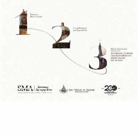
CIUDAD
POLÍTICA
Feria de León rompe récord
recibe 6.7 millones de
visitantes
La Feria Estatal de León registró en 27 días una asistencia de
más de 6 millones 700 mil personas,...
By
Canchapolitica
febrero 27, 2025
READ MORE