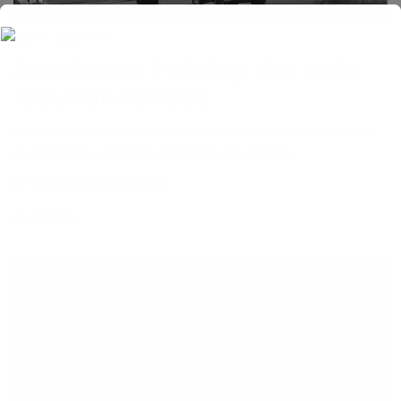
CIUDAD
SEGURIDAD
Asesinan a Policía y dos más
resultan heridos
Un elemento sin vida y dos más lesionados fue el resultado
de un ataque a balazos registrado este martes...
By
Canchapolitica
julio 2, 2024
READ MORE