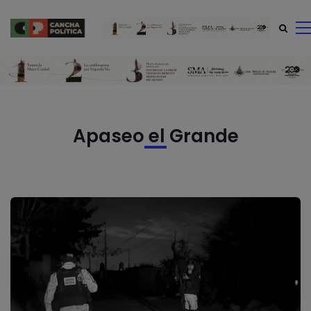
modal-check
Apaseo el Grande