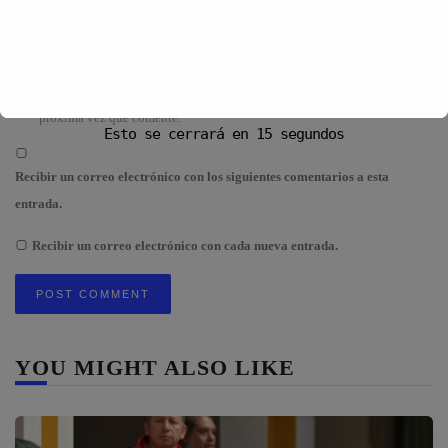
Guarda mi nombre, correo electrónico y web en este navegador para la
próxima vez que comente.
Esto se cerrará en
14
segundos
Recibir un correo electrónico con los siguientes comentarios a esta
entrada.
Recibir un correo electrónico con cada nueva entrada.
YOU MIGHT ALSO LIKE