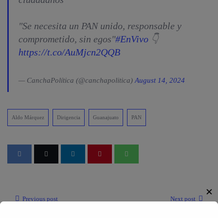
"Se necesita un PAN unido, responsable y
comprometido, sin egos"
#EnVivo
👇
https://t.co/AuMjcn2QQB
— CanchaPolítica (@canchapolitica)
August 14, 2024
Aldo Márquez
Dirigencia
Guanajuato
PAN
✕
Previous post
Next post