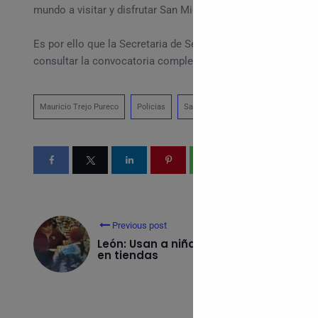
mundo a visitar y disfrutar San Miguel de Allende» detalló el
Es por ello que la Secretaria de Seguridad Ciudadana invita 
consultar la convocatoria completa en: www.sanmigueldeal
Mauricio Trejo Pureco
Policias
San Miguel de Allende
Secretari
Previous post
León: Usan a niña para robar
en tiendas