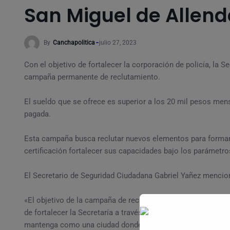
San Miguel de Allend
By
Canchapolitica
julio 27, 2023
Con el objetivo de fortalecer la corporación de policía, la 
campaña permanente de reclutamiento.
El sueldo que se ofrece es superior a los 20 mil pesos men
pagada.
Esta campaña busca reclutar nuevos elementos para formar p
certificación fortalecer sus capacidades bajo los parámetros
El Secretario de Seguridad Ciudadana Gabriel Yañez mencion
«El objetivo de la campaña de reclutamiento va enfocando pr
de fortalecer la Secretaría a través de este proceso de rec
mantenga como una ciudad donde se puede desarrollar el c