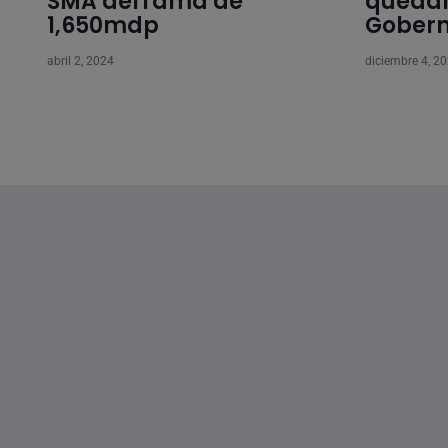
SMA derrama de
quedar
1,650mdp
Gober
abril 2, 2024
diciembre 4, 2