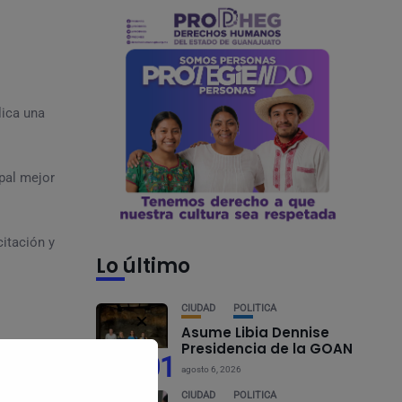
s
lica una
pal mejor
itación y
Lo último
CIUDAD
POLÍTICA
✕
Asume Libia Dennise
Presidencia de la GOAN
io Trejo),
01
seguro, se
agosto 6, 2026
iudad del
CIUDAD
POLÍTICA