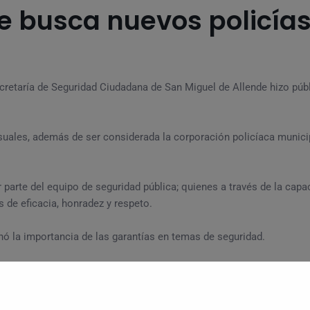
e busca nuevos policía
Secretaría de Seguridad Ciudadana de San Miguel de Allende hizo púb
suales, además de ser considerada la corporación policíaca munici
arte del equipo de seguridad pública; quienes a través de la capac
 de eficacia, honradez y respeto.
ó la importancia de las garantías en temas de seguridad.
opiamente en la indicación, instrucción de nuestro alcalde (Mauric
lutamiento de policías, para que San Miguel de Allende se mantenga 
iudadano plenamente y donde puedan venir personas de cualquier c