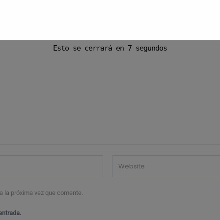
Esto se cerrará en
6
segundos
a la próxima vez que comente.
entrada.