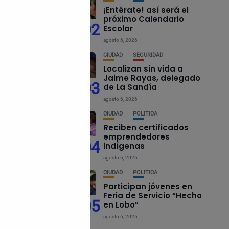
¡Entérate! así será el
próximo Calendario
02
Escolar
 país, para
agosto 6, 2026
26 00 97.
CIUDAD
SEGURIDAD
Localizan sin vida a
Jaime Rayas, delegado
03
de La Sandía
agosto 6, 2026
CIUDAD
POLÍTICA
Reciben certificados
emprendedores
04
indígenas
agosto 6, 2026
CIUDAD
POLÍTICA
Participan jóvenes en
Feria de Servicio “Hecho
05
en Lobo”
agosto 6, 2026