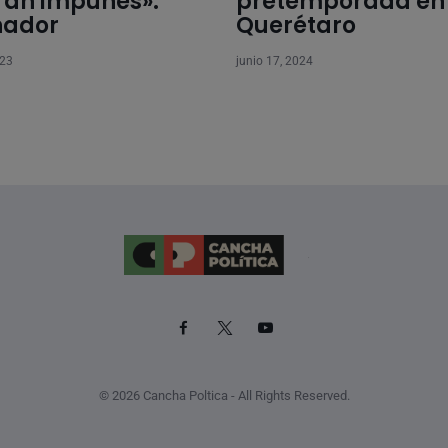
án impunes»:
pretemporada en
nador
Querétaro
023
junio 17, 2024
© 2026 Cancha Poltica - All Rights Reserved.