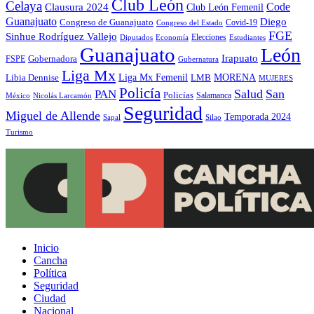
Club León
Celaya
Code
Clausura 2024
Club León Femenil
Guanajuato
Diego
Congreso de Guanajuato
Covid-19
Congreso del Estado
FGE
Sinhue Rodríguez Vallejo
Elecciones
Diputados
Economía
Estudiantes
Guanajuato
León
Irapuato
Gobernadora
FSPE
Gubernatura
Liga Mx
MORENA
Liga Mx Femenil
LMB
Libia Dennise
MUJERES
Policía
Salud
San
PAN
Policías
México
Nicolás Larcamón
Salamanca
Seguridad
Miguel de Allende
Temporada 2024
Sapal
Silao
Turismo
Inicio
Cancha
Política
Seguridad
Ciudad
Nacional