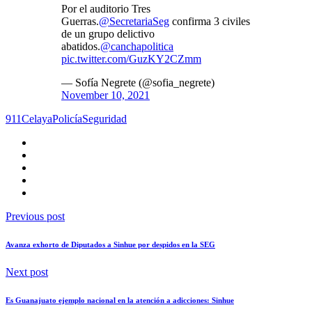
Por el auditorio Tres
Guerras.
@SecretariaSeg
confirma 3 civiles
de un grupo delictivo
abatidos.
@canchapolitica
pic.twitter.com/GuzKY2CZmm
— Sofía Negrete (@sofia_negrete)
November 10, 2021
911
Celaya
Policía
Seguridad
Previous post
Avanza exhorto de Diputados a Sinhue por despidos en la SEG
Next post
Es Guanajuato ejemplo nacional en la atención a adicciones: Sinhue