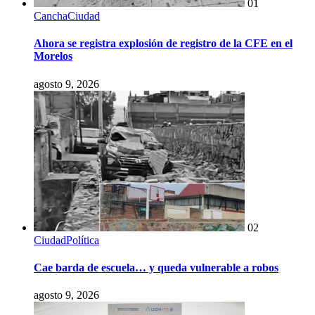
01
Cancha
Ciudad
Ahora se registra explosión de registro de la CFE en el
Morelos
agosto 9, 2026
02
Ciudad
Política
Cae barda de escuela… y queda vulnerable a robos
agosto 9, 2026