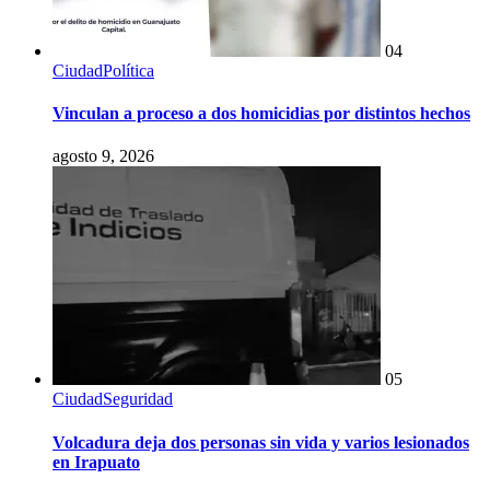
04
Ciudad
Política
Vinculan a proceso a dos homicidias por distintos hechos
agosto 9, 2026
05
Ciudad
Seguridad
Volcadura deja dos personas sin vida y varios lesionados
en Irapuato