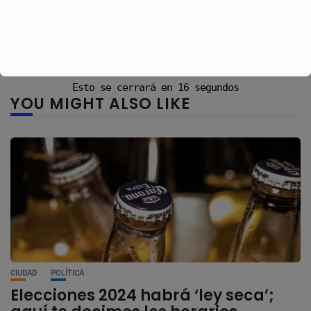
Recibir un correo electrónico con cada nueva entrada.
Esto se cerrará en
16
segundos
YOU MIGHT ALSO LIKE
CIUDAD
POLÍTICA
Elecciones 2024 habrá ‘ley seca’;