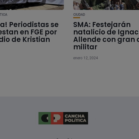
TICA
CIUDAD
ia! Periodistas se
SMA: Festejarán
estan en FGE por
natalicio de Ignac
io de Kristian
Allende con gran d
militar
enero 12, 2024