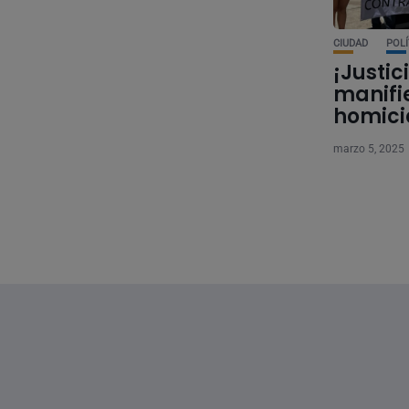
CIUDAD
POLÍ
¡Justic
manifi
homicid
marzo 5, 2025