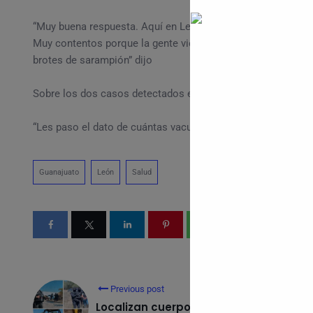
“Muy buena respuesta. Aquí en León, por lo menos, tenemos 
Muy contentos porque la gente viene feliz a vacunarse, vien
brotes de sarampión” dijo
Sobre los dos casos detectados en León aseguró que los jo
“Les paso el dato de cuántas vacunas van a llegar, pero cre
Guanajuato
León
Salud
Previous post
Localizan cuerpo de Sarahí