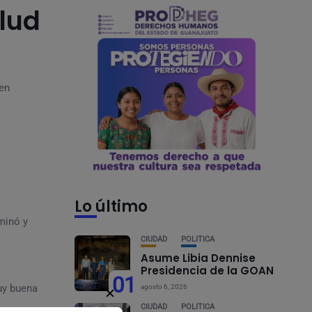
lud
 en
Lo último
minó y
CIUDAD
POLÍTICA
Asume Libia Dennise
Presidencia de la GOAN
01
uy buena
agosto 6, 2026
✕
CIUDAD
POLÍTICA