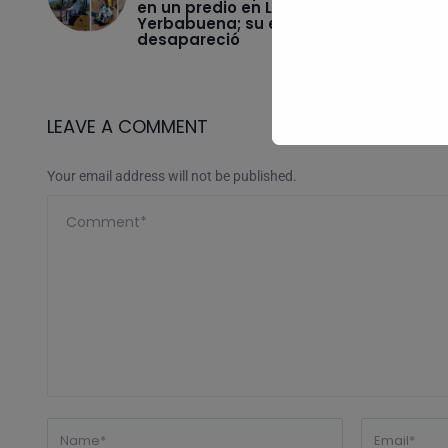
en un predio en La
Yerbabuena; su ex pareja la
desapareció
LEAVE A COMMENT
Your email address will not be published.