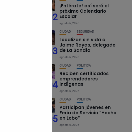
¡Entérate! así será el
próximo Calendario
León 1.
02
Escolar
r tener
agosto 6, 2026
CIUDAD
SEGURIDAD
Localizan sin vida a
tado
Jaime Rayas, delegado
03
de La Sandía
e” finalizó
agosto 6, 2026
CIUDAD
POLÍTICA
Reciben certificados
emprendedores
04
indígenas
agosto 6, 2026
CIUDAD
POLÍTICA
Participan jóvenes en
Feria de Servicio “Hecho
05
en Lobo”
agosto 6, 2026