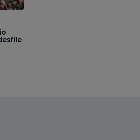
io
esfile