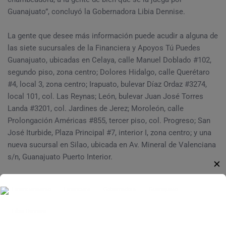
Guanajuato”, concluyó la Gobernadora Libia Dennise.
La gente que desee más información puede acudir a alguna de
las siete sucursales de la Financiera y Apoyos Tú Puedes
Guanajuato, ubicadas en Celaya, calle Manuel Doblado #102,
segundo piso, zona centro; Dolores Hidalgo, calle Querétaro
#4, local 3, zona centro; Irapuato, bulevar Díaz Ordaz #3274,
local 101, col. Las Reynas; León, bulevar Juan José Torres
Landa #3201, col. Jardines de Jerez; Moroleón, calle
Prolongación Américas #855, tercer piso, col. Progreso; San
José Iturbide, Plaza Principal #7, interior I, zona centro; y una
nueva sucursal en Silao, ubicada en Av. Mineral de Valenciana
s/n, Guanajuato Puerto Interior.
✕
Financiamiento
Financiera
Gobernadora
Guanajuato
Libia Dennise