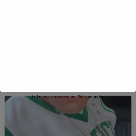
próxima vez que comente.
Recibir un correo electrónico con los siguientes comentarios a esta
entrada.
Recibir un correo electrónico con cada nueva entrada.
YOU MIGHT ALSO LIKE
Esto se cerrará en
16
segundos