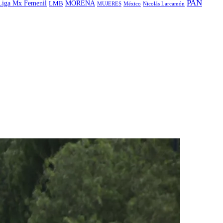
PAN
MORENA
Liga Mx Femenil
LMB
MUJERES
México
Nicolás Larcamón