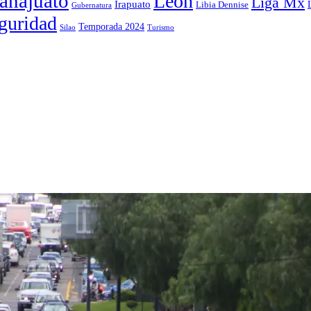
anajuato
León
Liga Mx
Irapuato
Libia Dennise
Gubernatura
guridad
Temporada 2024
Silao
Turismo