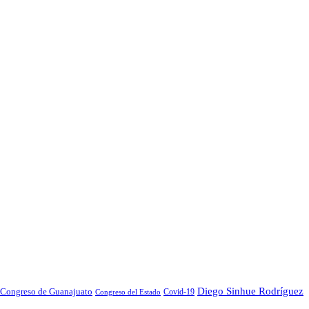
Diego Sinhue Rodríguez
Congreso de Guanajuato
Covid-19
Congreso del Estado