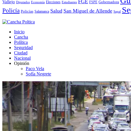
Gu
FGE
Vallejo
Elecciones
Gobernadora
Diputados
Economía
Estudiantes
FSPE
Se
Policía
Salud
San Miguel de Allende
Policías
Salamanca
Sapal
Inicio
Cancha
Política
Seguridad
Ciudad
Nacional
Opinión
Paco Vela
Sofía Negrete