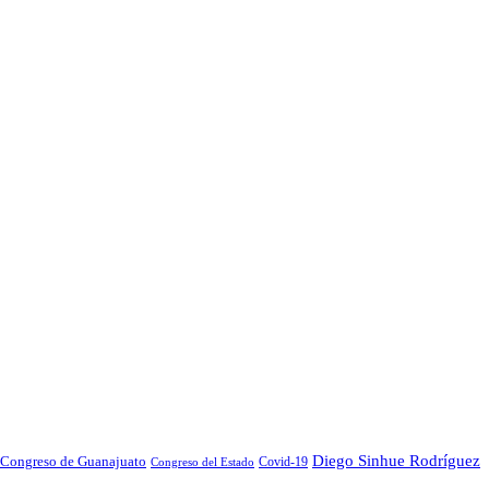
Diego Sinhue Rodríguez
Congreso de Guanajuato
Covid-19
Congreso del Estado