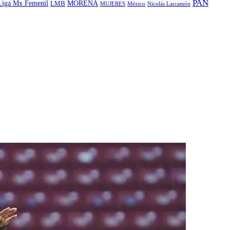
PAN
MORENA
Liga Mx Femenil
LMB
MUJERES
México
Nicolás Larcamón