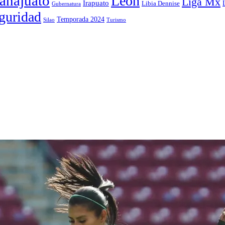
anajuato
León
Liga Mx
Irapuato
Libia Dennise
Gubernatura
guridad
Temporada 2024
Silao
Turismo