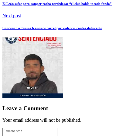
El León sufre para romper racha perdedora: “el club había tocado fondo”
Next post
Condenan a Jesús a 6 años de cárcel por violencia contra dolescente
Leave a Comment
Your email address will not be published.