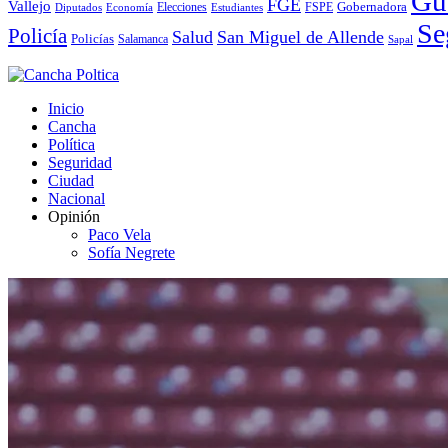
Gu
FGE
Vallejo
Elecciones
Gobernadora
Diputados
Economía
Estudiantes
FSPE
Se
Policía
Salud
San Miguel de Allende
Policías
Salamanca
Sapal
Inicio
Cancha
Política
Seguridad
Ciudad
Nacional
Opinión
Paco Vela
Sofía Negrete