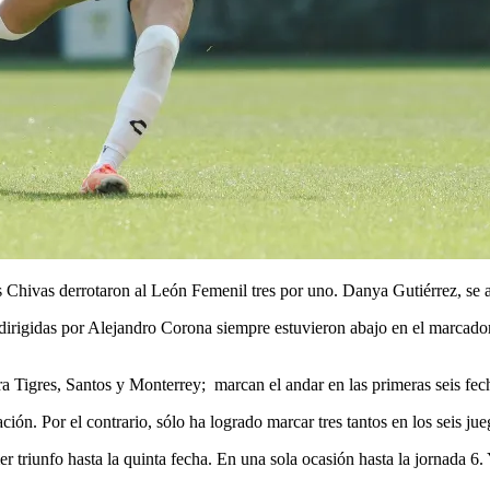
s Chivas derrotaron al León Femenil tres por uno. Danya Gutiérrez, se ac
irigidas por Alejandro Corona siempre estuvieron abajo en el marcador y
tra Tigres, Santos y Monterrey; marcan el andar en las primeras seis fe
ón. Por el contrario, sólo ha logrado marcar tres tantos en los seis jue
riunfo hasta la quinta fecha. En una sola ocasión hasta la jornada 6. Y s