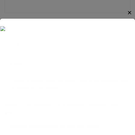
✕
Guarda mi nombre, correo electrónico y web en este navegador para
la próxima vez que comente.
Recibir un correo electrónico con los siguientes comentarios a esta
entrada.
Recibir un correo electrónico con cada nueva entrada.