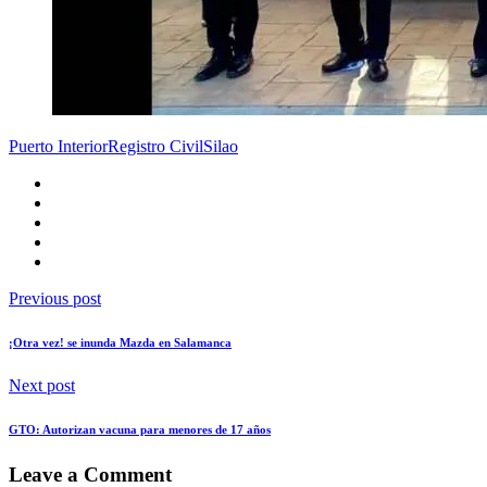
Puerto Interior
Registro Civil
Silao
Previous post
¡Otra vez! se inunda Mazda en Salamanca
Next post
GTO: Autorizan vacuna para menores de 17 años
Leave a Comment