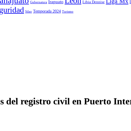
anajuato
León
Liga Mx
Irapuato
Libia Dennise
Gubernatura
guridad
Temporada 2024
Silao
Turismo
 del registro civil en Puerto Inte