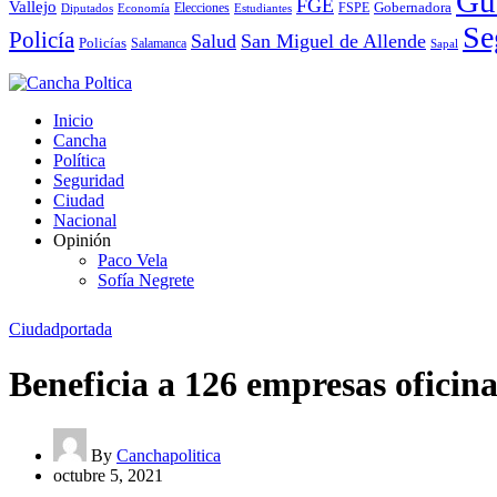
Gu
FGE
Vallejo
Elecciones
Gobernadora
Diputados
Economía
Estudiantes
FSPE
Se
Policía
Salud
San Miguel de Allende
Policías
Salamanca
Sapal
Inicio
Cancha
Política
Seguridad
Ciudad
Nacional
Opinión
Paco Vela
Sofía Negrete
Ciudad
portada
Beneficia a 126 empresas oficinas
By
Canchapolitica
octubre 5, 2021