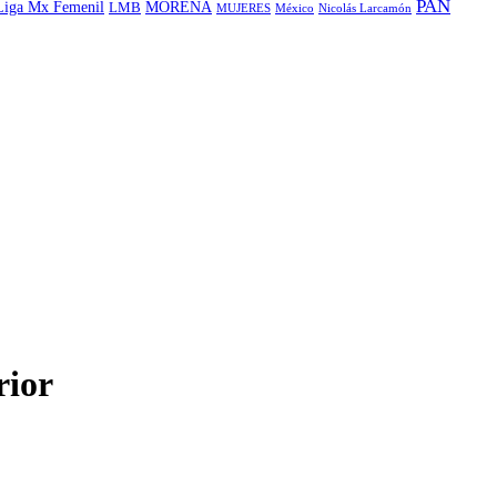
PAN
MORENA
Liga Mx Femenil
LMB
MUJERES
México
Nicolás Larcamón
rior