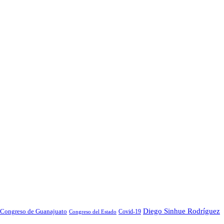
Diego Sinhue Rodríguez
Congreso de Guanajuato
Covid-19
Congreso del Estado