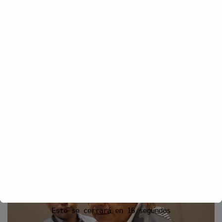
POLÍTICA
Diputado exige a Presidenta no
politizar la seguridad en Guanajuato
El Diputado Federal, Alan Sahir Márquez hizo un llamado a la
presidenta Claudia Sheinbaum de no politizar el tema...
By
Canchapolitica
febrero 12, 2025
READ MORE
Esto se cerrará en
15
segundos