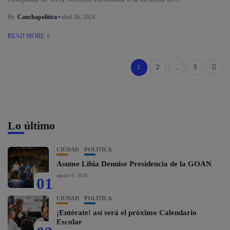
By
Canchapolitica
abril 26, 2024
READ MORE
1
2
…
5
Lo último
CIUDAD
POLÍTICA
Asume Libia Dennise Presidencia de la GOAN
agosto 6, 2026
01
CIUDAD
POLÍTICA
¡Entérate! así será el próximo Calendario
Escolar