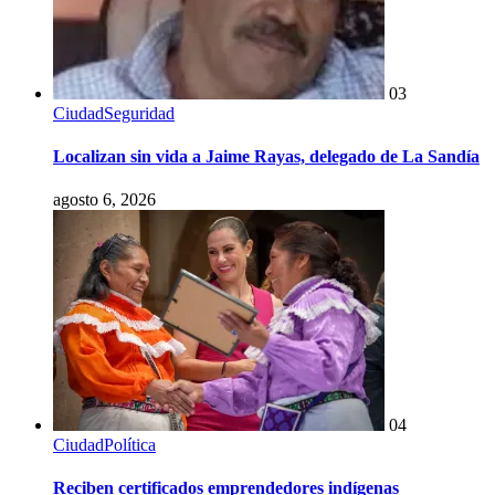
03
Ciudad
Seguridad
Localizan sin vida a Jaime Rayas, delegado de La Sandía
agosto 6, 2026
04
Ciudad
Política
Reciben certificados emprendedores indígenas