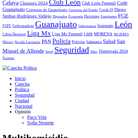
Club León
Celaya
Code
Clausura 2024
Club León Femenil
Guanajuato
Diego
Congreso de Guanajuato
Covid-19
Congreso del Estado
FGE
Sinhue Rodríguez Vallejo
Elecciones
Diputados
Economía
Estudiantes
Guanajuato
León
Irapuato
Gobernadora
FSPE
Gubernatura
Liga Mx
MORENA
Liga Mx Femenil
LMB
Libia Dennise
MUJERES
Policía
Salud
San
PAN
Policías
México
Nicolás Larcamón
Salamanca
Seguridad
Miguel de Allende
Temporada 2024
Sapal
Silao
Turismo
Inicio
Cancha
Política
Seguridad
Ciudad
Nacional
Opinión
Paco Vela
Sofía Negrete
Multihomicidio