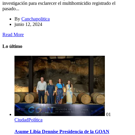
investigación para esclarecer el multihomicidio registrado el
pasado...
By
Canchapolitica
junio 12, 2024
Read More
Lo último
01
Ciudad
Política
Asume Libia Dennise Presidencia de la GOAN