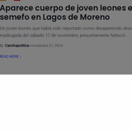
Aparece cuerpo de joven leones 
semefo en Lagos de Moreno
Un joven leonés que había sido reportado como desaparecido desd
madrugada del sábado 17 de noviembre, presuntamente falleció...
By
Canchapolitica
noviembre 21, 2024
READ MORE
CIUDAD
SEGURIDAD
Localizan a otra joven leonesa sin
Otra joven leonesa identificada como María Fernanda Pérez de 21 
se encontraba desaparecida desde el 28 de...
By
Canchapolitica
abril 9, 2024