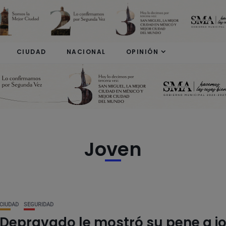
modal-check
CIUDAD
NACIONAL
OPINIÓN
Joven
CIUDAD
SEGURIDAD
Depravado le mostró su pene a j