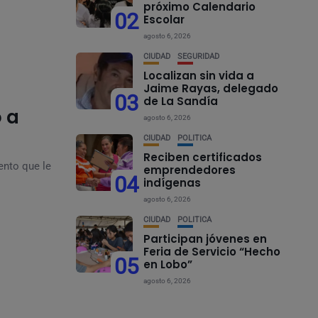
próximo Calendario
02
Escolar
agosto 6, 2026
CIUDAD
SEGURIDAD
Localizan sin vida a
Jaime Rayas, delegado
03
de La Sandía
 a
agosto 6, 2026
CIUDAD
POLÍTICA
Reciben certificados
ento que le
emprendedores
04
indígenas
agosto 6, 2026
CIUDAD
POLÍTICA
Participan jóvenes en
Feria de Servicio “Hecho
05
en Lobo”
agosto 6, 2026