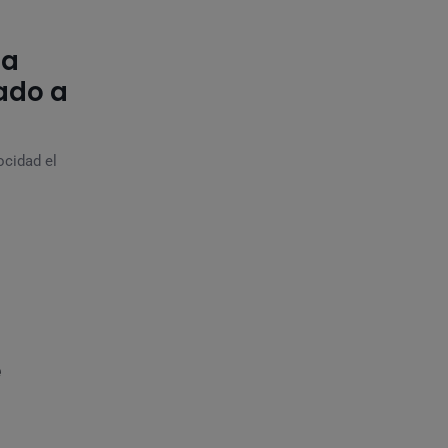
la
ado a
ocidad el
e