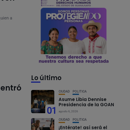
quien a
Lo último
 entró
CIUDAD
POLÍTICA
Asume Libia Dennise
Presidencia de la GOAN
01
agosto 6, 2026
CIUDAD
POLÍTICA
¡Entérate! así será el