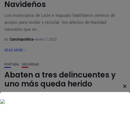
Navideños
Los municipios de León e Irapuato habilitaron centros de
acopio para recibir y reciclar los árboles de Navidad
naturales que se...
By
Canchapolitica
enero 7, 2022
READ MORE
PORTADA
SEGURIDAD
Abaten a tres delincuentes y
uno más queda herido
✕
Elementos de las Fuerzas de Seguridad Pública del Estado
(FSPE) repelieron un ataque por parte de un grupo de...
By
Canchapolitica
diciembre 3, 2021
READ MORE