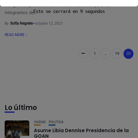
Congreso, aprobaron los montos máximos para los
Esto se cerrará en
8
segundos
integrantes de...
By
Sofía Negrete
octubre 12, 2021
READ MORE
1
…
19
20
Lo último
CIUDAD
POLÍTICA
Asume Libia Dennise Presidencia de la
GOAN