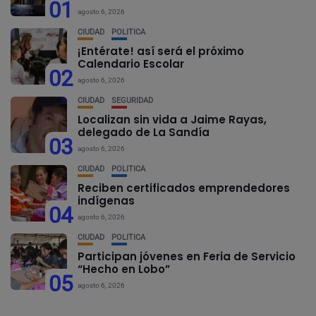
01
agosto 6, 2026
CIUDAD
POLÍTICA
¡Entérate! así será el próximo
Calendario Escolar
02
agosto 6, 2026
CIUDAD
SEGURIDAD
Localizan sin vida a Jaime Rayas,
delegado de La Sandía
03
agosto 6, 2026
CIUDAD
POLÍTICA
Reciben certificados emprendedores
indígenas
04
agosto 6, 2026
CIUDAD
POLÍTICA
Participan jóvenes en Feria de Servicio
“Hecho en Lobo”
05
agosto 6, 2026