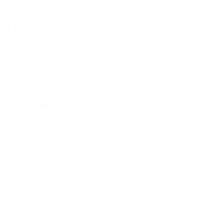
PORTADA
SEGURIDAD
Desarticulan célula criminal,
les aseguran arsenal y liberan
a víctima de tortura
Un despliegue policial por la búsqueda de un hombre de 42
años privado de su libertad, llevó a Agentes...
By
Canchapolitica
diciembre 2, 2021
READ MORE
POLÍTICA
PORTADA
GTO: Comisión de Hacienda fija
tope salarial a los
Ayuntamientos, aumentó
Los diputados de la Comisión de Hacienda y Fiscalización del