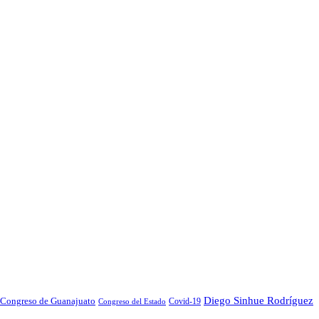
Diego Sinhue Rodríguez
Congreso de Guanajuato
Covid-19
Congreso del Estado