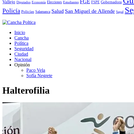
Gu
FGE
Vallejo
Elecciones
Gobernadora
Diputados
Economía
Estudiantes
FSPE
Se
Policía
Salud
San Miguel de Allende
Policías
Salamanca
Sapal
Inicio
Cancha
Política
Seguridad
Ciudad
Nacional
Opinión
Paco Vela
Sofía Negrete
Halterofilia