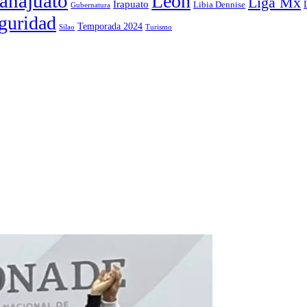
anajuato
León
Liga Mx
Irapuato
Libia Dennise
Gubernatura
guridad
Temporada 2024
Silao
Turismo