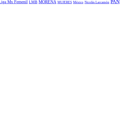
PAN
MORENA
Liga Mx Femenil
LMB
MUJERES
México
Nicolás Larcamón