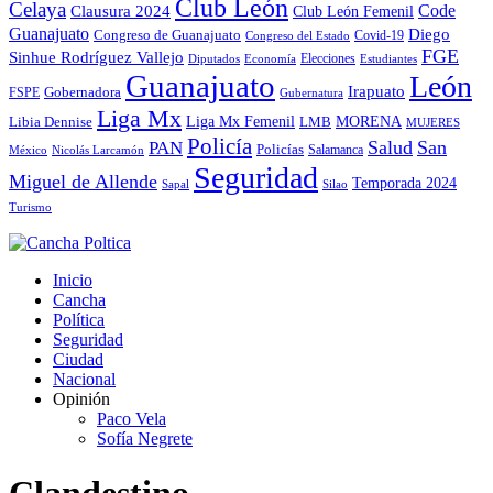
Club León
Celaya
Code
Clausura 2024
Club León Femenil
Guanajuato
Diego
Congreso de Guanajuato
Covid-19
Congreso del Estado
FGE
Sinhue Rodríguez Vallejo
Elecciones
Diputados
Economía
Estudiantes
Guanajuato
León
Irapuato
Gobernadora
FSPE
Gubernatura
Liga Mx
MORENA
Liga Mx Femenil
LMB
Libia Dennise
MUJERES
Policía
Salud
San
PAN
Policías
México
Nicolás Larcamón
Salamanca
Seguridad
Miguel de Allende
Temporada 2024
Sapal
Silao
Turismo
Inicio
Cancha
Política
Seguridad
Ciudad
Nacional
Opinión
Paco Vela
Sofía Negrete
Clandestino