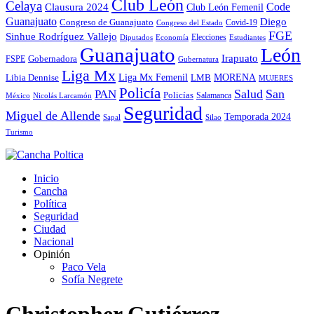
Club León
Celaya
Code
Clausura 2024
Club León Femenil
Guanajuato
Diego
Congreso de Guanajuato
Covid-19
Congreso del Estado
FGE
Sinhue Rodríguez Vallejo
Elecciones
Diputados
Economía
Estudiantes
Guanajuato
León
Irapuato
Gobernadora
FSPE
Gubernatura
Liga Mx
MORENA
Liga Mx Femenil
LMB
Libia Dennise
MUJERES
Policía
Salud
San
PAN
Policías
México
Nicolás Larcamón
Salamanca
Seguridad
Miguel de Allende
Temporada 2024
Sapal
Silao
Turismo
Inicio
Cancha
Política
Seguridad
Ciudad
Nacional
Opinión
Paco Vela
Sofía Negrete
Christopher Gutiérrez