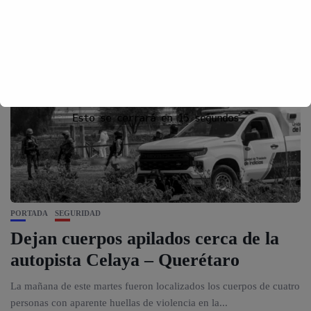
Esto se cerrará en
15
segundos
PORTADA
SEGURIDAD
Dejan cuerpos apilados cerca de la
autopista Celaya – Querétaro
La mañana de este martes fueron localizados los cuerpos de cuatro
personas con aparente huellas de violencia en la...