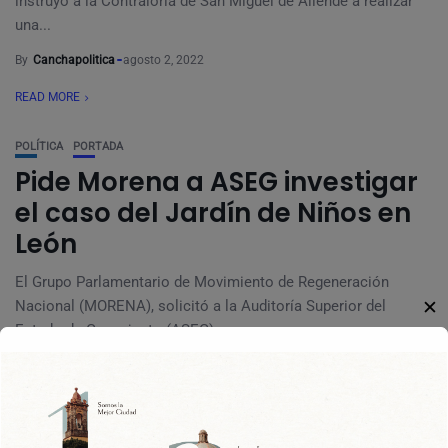
instruyó a la Contraloría de San Miguel de Allende a realizar
una...
By
Canchapolitica
agosto 2, 2022
READ MORE
POLÍTICA
PORTADA
Pide Morena a ASEG investigar
el caso del Jardín de Niños en
León
El Grupo Parlamentario de Movimiento de Regeneración
✕
Nacional (MORENA), solicitó a la Auditoría Superior del
Estado de Guanajuato (ASEG),...
By
Canchapolitica
octubre 15, 2021
READ MORE