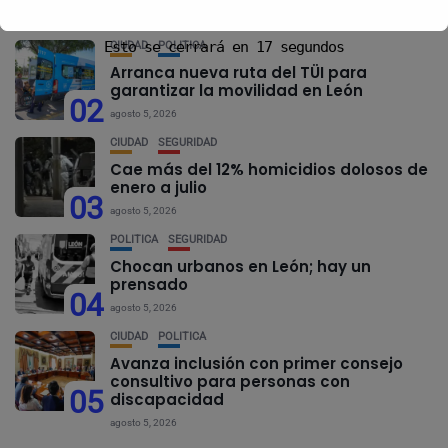
01
agosto 5, 2026
Esto se cerrará en
17
segundos
CIUDAD
POLÍTICA
Arranca nueva ruta del TÜI para
garantizar la movilidad en León
02
agosto 5, 2026
CIUDAD
SEGURIDAD
Cae más del 12% homicidios dolosos de
enero a julio
03
agosto 5, 2026
POLÍTICA
SEGURIDAD
Chocan urbanos en León; hay un
prensado
04
agosto 5, 2026
CIUDAD
POLÍTICA
Avanza inclusión con primer consejo
consultivo para personas con
05
discapacidad
agosto 5, 2026