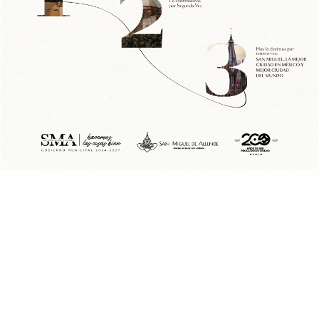
Lo último
CIUDAD
SEGURIDAD
Frustran robo con violencia a
cuentahabiente