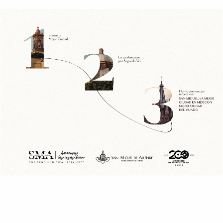
CIUDAD
PORTADA
¡Prepárate! Fenal en León se
extiende a 10 días
Autoridades municipales presentaron en Guanajuato, Capital
la edición 34 de la Feria Nacional del Libro que se realizará
en...
By
Canchapolitica
abril 18, 2023
READ MORE