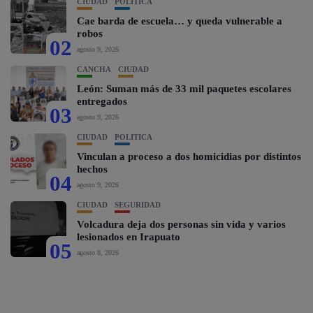
CIUDAD
POLÍTICA
Cae barda de escuela… y queda vulnerable a
robos
02
agosto 9, 2026
CANCHA
CIUDAD
León: Suman más de 33 mil paquetes escolares
entregados
03
agosto 9, 2026
CIUDAD
POLÍTICA
Vinculan a proceso a dos homicidias por distintos
hechos
04
agosto 9, 2026
CIUDAD
SEGURIDAD
Volcadura deja dos personas sin vida y varios
lesionados en Irapuato
05
agosto 8, 2026