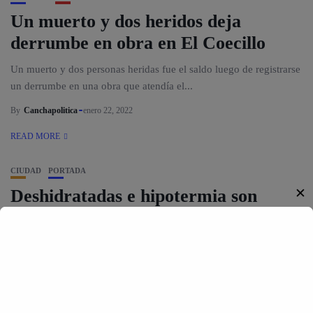
Un muerto y dos heridos deja
derrumbe en obra en El Coecillo
Un muerto y dos personas heridas fue el saldo luego de registrarse
un derrumbe en una obra que atendía el...
By
Canchapolitica
enero 22, 2022
READ MORE
CIUDAD
PORTADA
✕
Deshidratadas e hipotermia son
localizadas 2 mujeres perdidas en
montaña
Dos mujeres madre e hija, se perdieron durante dos días en una
zona montañosa en el municipio de San Diego...
By
Canchapolitica
enero 22, 2022