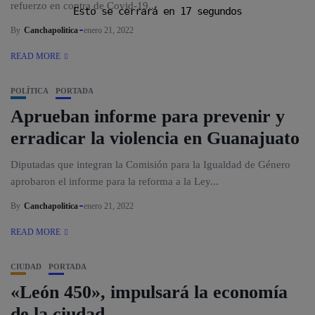
refuerzo en contra de Covid-19...
Esto se cerrará en
16
segundos
By
Canchapolitica
enero 21, 2022
READ MORE
POLÍTICA
PORTADA
Aprueban informe para prevenir y
erradicar la violencia en Guanajuato
Diputadas que integran la Comisión para la Igualdad de Género
aprobaron el informe para la reforma a la Ley...
By
Canchapolitica
enero 21, 2022
READ MORE
CIUDAD
PORTADA
«León 450», impulsará la economía
de la ciudad